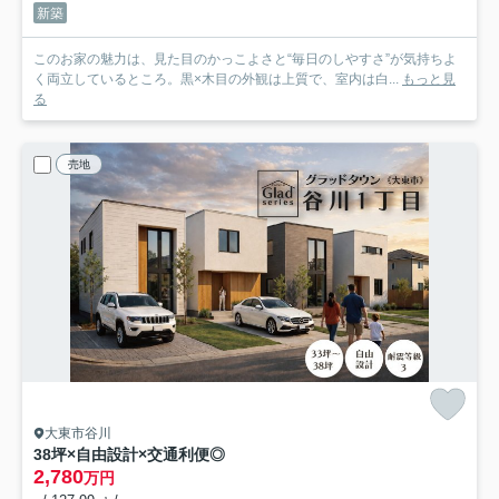
新築
このお家の魅力は、見た目のかっこよさと“毎日のしやすさ”が気持ちよ
く両立しているところ。黒×木目の外観は上質で、室内は白...
もっと見
る
売地
大東市谷川
38坪×自由設計×交通利便◎
2,780
万円