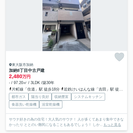
東大阪市加納
加納8丁目中古戸建
2,480
万円
- / 97.20㎡ / 3LDK /築30年
片町線「住道」駅 徒歩18分
近鉄けいはんな線「吉田」駅 徒歩22分
都市ガス
陽当り良好
収納豊富
システムキッチン
食器洗い乾燥機
浴室乾燥機
サウナ好きの為の住宅！大人気のサウナ！ 人が多くてあまり集中できな
かったり ととのい難民になることもあるでしょう！ しか...
もっと見る