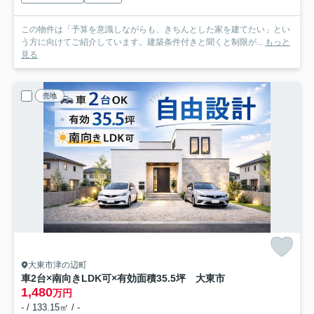
この物件は「予算を意識しながらも、きちんとした家を建てたい」とい
う方に向けてご紹介しています。建築条件付きと聞くと制限が...
もっと
見る
売地
大東市津の辺町
車2台×南向きLDK可×有効面積35.5坪 大東市
1,480
万円
- / 133.15㎡ / -