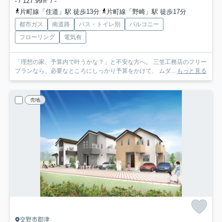
- / 127.99㎡ / -
片町線「住道」駅 徒歩13分
片町線「野崎」駅 徒歩17分
都市ガス
南道路
バス・トイレ別
バルコニー
フローリング
電気有
「理想の家、予算内で叶うかな？」と不安な方へ。 三笠工務店のフリー
プランなら、必要なところにしっかり予算をかけて、 ムダ...
もっと見る
売地
交野市郡津