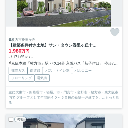
枚方市香里ケ丘
【建築条件付き土地】サン・タウン香里ヶ丘十二丁目売り土地
1,980
万円
- / 171.65㎡ / -
京阪本線「枚方市」駅 バス14分 京阪バス「茄子作口」 停歩7分車14分
都市ガス
南道路
バス・トイレ別
バルコニー
フローリング
電気有
主に大東市・四條畷市・寝屋川市・門真市・交野市・枚方市・東大阪市
内で グループとして年間約４０～５０棟の新築一戸建てを、...
もっと見
る
売地