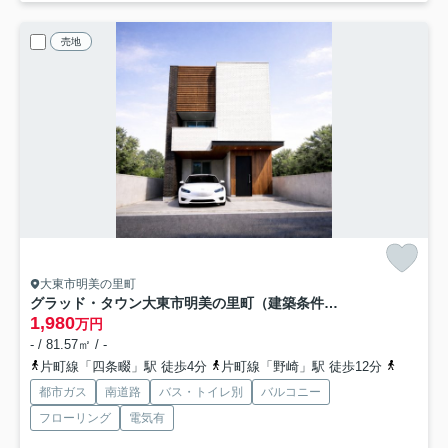
売地
大東市明美の里町
グラッド・タウン大東市明美の里町（建築条件付き土地）
1,980
万円
- / 81.57㎡ / -
片町線「四条畷」駅 徒歩4分
片町線「野崎」駅 徒歩12分
片町線「
都市ガス
南道路
バス・トイレ別
バルコニー
フローリング
電気有