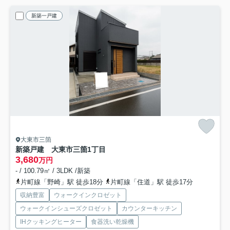
新築一戸建
大東市三箇
新築戸建 大東市三箇1丁目
3,680
万円
- / 100.79㎡ / 3LDK /新築
片町線「野崎」駅 徒歩18分
片町線「住道」駅 徒歩17分
収納豊富
ウォークインクロゼット
ウォークインシューズクロゼット
カウンターキッチン
IHクッキングヒーター
食器洗い乾燥機