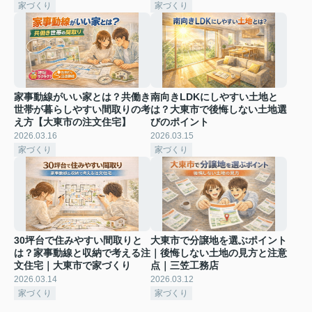
家づくり
家づくり
家事動線がいい家とは？共働き
南向きLDKにしやすい土地と
世帯が暮らしやすい間取りの考
は？大東市で後悔しない土地選
え方【大東市の注文住宅】
びのポイント
2026.03.16
2026.03.15
家づくり
家づくり
30坪台で住みやすい間取りと
大東市で分譲地を選ぶポイント
は？家事動線と収納で考える注
｜後悔しない土地の見方と注意
文住宅｜大東市で家づくり
点｜三笠工務店
2026.03.14
2026.03.12
家づくり
家づくり