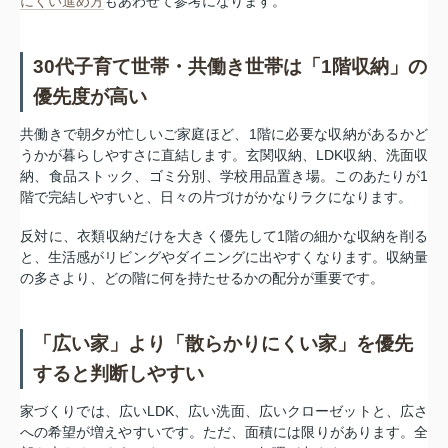
にくい進め方
もあわせて参考になります。
30代子育て世帯・共働き世帯は「1階収納」の
優先度が高い
共働きで朝夕が忙しいご家庭ほど、1階に必要な収納があるかど
うかが暮らしやすさに直結します。玄関収納、LDK収納、洗面収
納、食品ストック、ゴミ分別、学校用品置き場。このあたりが1
階で完結しやすいと、日々の片づけがかなりラクになります。
反対に、衣類収納だけを大きく優先して1階の細かな収納を削る
と、生活感がリビングやダイニングに出やすくなります。収納量
の多さより、どの階に何を持たせるかの配分が重要です。
「広い家」より「散らかりにくい家」を優先
すると判断しやすい
家づくりでは、広いLDK、広い洗面、広いクローゼットと、広さ
への希望が増えやすいです。ただ、面積には限りがあります。全