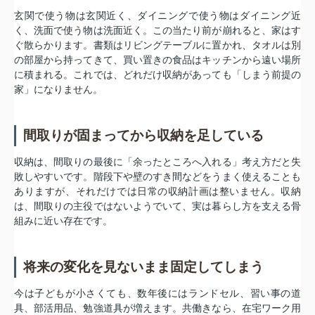
玄関で使う物は玄関近く、ダイニングで使う物はダイニング近
く、洗面で使う物は洗面近く。この当たり前が崩れると、家はす
ぐ散らかります。書類はリビングテーブルに置かれ、タオルは別
の部屋から持ってきて、買い置きの食品はキッチンから遠い場所
に積まれる。これでは、どれだけ収納があっても「しまう前提の
家」になりません。
間取りが固まってから収納を足している
収納は、間取りの最後に「余ったところへ入れる」考え方だと失
敗しやすいです。階段下や壁のすき間などをうまく使えることも
ありますが、それだけでは日常の収納計画は整いません。収納
は、間取りの主役ではないようでいて、実は暮らし方を支える骨
組みに近い存在です。
将来の変化を見ないまま固定してしまう
今は子どもが小さくても、数年後にはランドセル、習い事の道
具、部活用品、勉強道具が増えます。共働きなら、在宅ワーク用