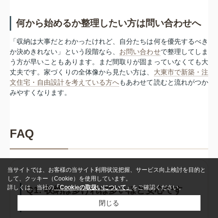
何から始めるか整理したい方は問い合わせへ
「収納は大事だとわかったけれど、自分たちは何を優先するべき
か決めきれない」という段階なら、
お問い合わせ
で整理してしま
う方が早いこともあります。まだ間取りが固まっていなくても大
丈夫です。家づくりの全体像から見たい方は、
大東市で新築・注
文住宅・自由設計を考えている方へ
もあわせて読むと流れがつか
みやすくなります。
FAQ
当サイトでは、お客様の当サイト利用状況把握、サービス向上検討を目的と
して、クッキー（Cookie）を使用しています。
詳しくは、当社の
「Cookieの取扱いについて」
をご確認ください。
Q1. 収納は多ければ多いほど安心です
閉じる
か？