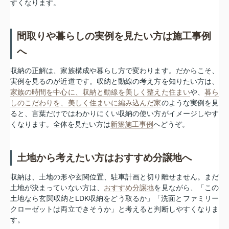
すくなります。
間取りや暮らしの実例を見たい方は施工事例
へ
収納の正解は、家族構成や暮らし方で変わります。だからこそ、
実例を見るのが近道です。収納と動線の考え方を知りたい方は、
家族の時間を中心に、収納と動線を美しく整えた住まい
や、
暮ら
しのこだわりを、美しく住まいに編み込んだ家
のような実例を見
ると、言葉だけではわかりにくい収納の使い方がイメージしやす
くなります。全体を見たい方は
新築施工事例
へどうぞ。
土地から考えたい方はおすすめ分譲地へ
収納は、土地の形や玄関位置、駐車計画と切り離せません。まだ
土地が決まっていない方は、
おすすめ分譲地
を見ながら、「この
土地なら玄関収納とLDK収納をどう取るか」「洗面とファミリー
クローゼットは両立できそうか」と考えると判断しやすくなりま
す。