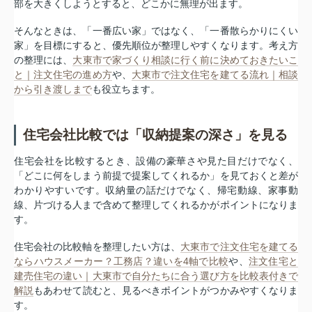
部を大きくしようとすると、どこかに無理が出ます。
そんなときは、「一番広い家」ではなく、「一番散らかりにくい
家」を目標にすると、優先順位が整理しやすくなります。考え方
の整理には、
大東市で家づくり相談に行く前に決めておきたいこ
と｜注文住宅の進め方
や、
大東市で注文住宅を建てる流れ｜相談
から引き渡しまで
も役立ちます。
住宅会社比較では「収納提案の深さ」を見る
住宅会社を比較するとき、設備の豪華さや見た目だけでなく、
「どこに何をしまう前提で提案してくれるか」を見ておくと差が
わかりやすいです。収納量の話だけでなく、帰宅動線、家事動
線、片づける人まで含めて整理してくれるかがポイントになりま
す。
住宅会社の比較軸を整理したい方は、
大東市で注文住宅を建てる
ならハウスメーカー？工務店？違いを4軸で比較
や、
注文住宅と
建売住宅の違い｜大東市で自分たちに合う選び方を比較表付きで
解説
もあわせて読むと、見るべきポイントがつかみやすくなりま
す。