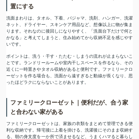
置にする
洗面まわりは、タオル、下着、パジャマ、洗剤、ハンガー、洗濯
ネット、ドライヤー、スキンケア用品など、想像以上に物が集ま
ります。それなのに後回しになりやすく、「洗面台下だけで何と
かなる」と考えてしまうと、住み始めてから収納不足を感じやす
いです。
ポイントは、洗う・干す・たたむ・しまうの流れが止まらないこ
とです。ランドリールームや室内干しスペースを作るなら、その
近くに一時置きやタオル収納があると便利です。ファミリークロ
ーゼットを作る場合も、洗面から遠すぎると動線が長くなり、思
ったほどラクにならないことがあります。
ファミリークローゼット｜便利だが、合う家
と合わない家がある
ファミリークローゼットは、家族の衣類をまとめて管理できる便
利な収納です。帰宅後に上着を掛ける、洗濯後にそのまま収納す
る、朝の身支度を一か所で済ませるなど、うまくハマると暮らし