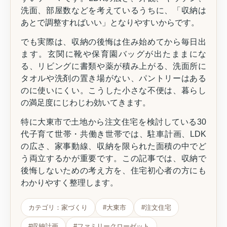
洗面、部屋数などを考えているうちに、「収納は
あとで調整すればいい」となりやすいからです。
でも実際は、収納の後悔は住み始めてから毎日出
ます。玄関に靴や保育園バッグが出たままにな
る、リビングに書類や薬が積み上がる、洗面所に
タオルや洗剤の置き場がない、パントリーはある
のに使いにくい。こうした小さな不便は、暮らし
の満足度にじわじわ効いてきます。
特に大東市で土地から注文住宅を検討している30
代子育て世帯・共働き世帯では、駐車計画、LDK
の広さ、家事動線、収納を限られた面積の中でど
う両立するかが重要です。この記事では、収納で
後悔しないための考え方を、住宅初心者の方にも
わかりやすく整理します。
カテゴリ：家づくり
#大東市
#注文住宅
#収納計画
#ファミリークローゼット