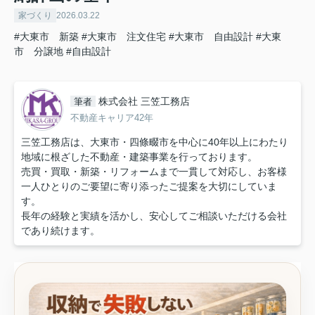
家づくり
2026.03.22
#大東市 新築
#大東市 注文住宅
#大東市 自由設計
#大東
市 分譲地
#自由設計
株式会社 三笠工務店
筆者
不動産キャリア42年
三笠工務店は、大東市・四條畷市を中心に40年以上にわたり
地域に根ざした不動産・建築事業を行っております。
売買・買取・新築・リフォームまで一貫して対応し、お客様
一人ひとりのご要望に寄り添ったご提案を大切にしていま
す。
長年の経験と実績を活かし、安心してご相談いただける会社
であり続けます。