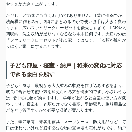
やすさが大きく上がります。
ただし、どの家にも向くわけではありません。1階に作るのか、
洗面横に作るのか、2階にまとめるのかで使い勝手は大きく変わ
ります。広いファミリークローゼットを優先しすぎて、LDKや玄
関収納、洗面収納が足りなくなるなら本末転倒です。大切なのは
「ファミリークローゼットがある家」ではなく、「衣類が散らか
りにくい家」にすることです。
子ども部屋・寝室・納戸｜将来の変化に対応
できる余白を残す
子ども部屋は、最初から大人並みの収納を作り込みすぎるより、
成長に合わせて使い方を変えられる方が現実的です。小さいうち
は1階中心に物が動きますし、学年が上がると自室の使い方が変
わります。寝室も、衣類だけでなく書類、季節寝具、趣味用品な
どをどう管理するかで必要な収納が変わります。
また、季節家電、来客用寝具、スーツケース、防災用品など、毎
日は使わないけれど必ず必要な物の置き場も忘れがちです。納戸