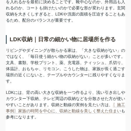
を入れるかを最初に決めることです。靴中心なのか、外用品も入
れるのか、コートも掛けたいのかで必要な形が変わります。玄関
収納を大きくしすぎると、LDKや洗面の面積を圧迫することもあ
るため、配分のバランスが重要です。
LDK収納｜日常の細かい物に居場所を作る
リビングやダイニングが散らかる家は、「大きな収納がない」の
ではなく、「毎日使う細かい物の収納がない」ことが多いです。
文具、書類、学校プリント、薬、充電器、ティッシュ、爪切り、
体温計、おもちゃ、リモコン。こうした物は、家族が長く過ごす
場所の近くにないと、テーブルやカウンターに残りやすくなりま
す。
LDKには、背の高い大きな収納を一つ作るより、浅い引き出しや
カウンター下収納、テレビ周辺の収納などを分散させた方が使い
やすいことがあります。収納と動線の実例を見たい方は、
〖施工
事例〗家族の時間を中心に、収納と動線を美しく整えた住まい
も
参考になります。