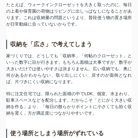
たとえば、ウォークインクローゼットを大きく取ったのに、毎日
の上着や保育園の荷物はリビングに出しっぱなしになることがあ
ります。これは収納量の問題というより、普段使う物の置き場所
が日常動線に合っていないからです。
収納を「広さ」で考えてしまう
家づくりでは、どうしても「収納率」「何帖のクローゼット」と
いった数字に目が行きます。もちろん面積は大事ですが、数字が
大きいだけでは使いやすさは決まりません。広い収納でも、奥に
何があるかわからない、取り出しにくい、戻すのが面倒となれ
ば、片づきにくい収納になります。
特に注文住宅では、限られた面積の中でLDK、個室、水まわり、
駐車スペースなどを配分します。だからこそ「とにかく大きい収
納を作る」より、「毎日の散らかりポイントに小さくても効く収
納を置く」方が満足度につながりやすいです。
使う場所としまう場所がずれている