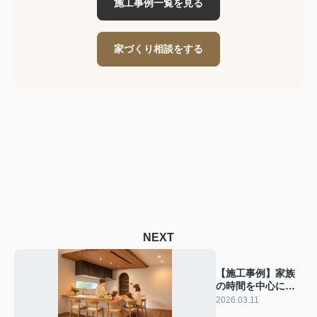
施工事例一覧を見る
家づくり相談をする
NEXT
【施工事例】家族
の時間を中心に、
収納と動線を美し
2026.03.11
く整えた住まい