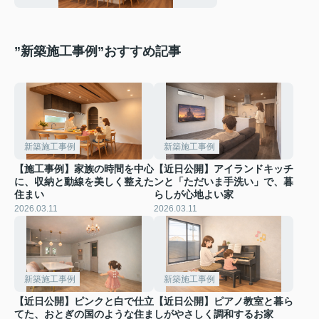
”新築施工事例”おすすめ記事
新築施工事例
新築施工事例
【施工事例】家族の時間を中心
【近日公開】アイランドキッチ
に、収納と動線を美しく整えた
ンと「ただいま手洗い」で、暮
住まい
らしが心地よい家
2026.03.11
2026.03.11
新築施工事例
新築施工事例
【近日公開】ピンクと白で仕立
【近日公開】ピアノ教室と暮ら
てた、おとぎの国のような住ま
しがやさしく調和するお家