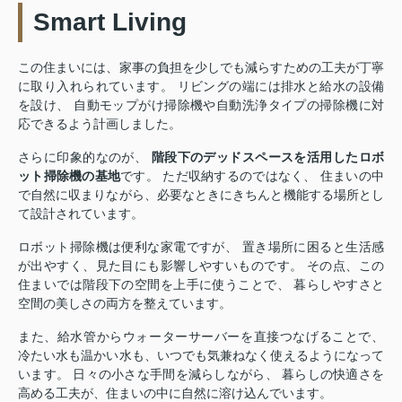
Smart Living
この住まいには、家事の負担を少しでも減らすための工夫が丁寧
に取り入れられています。 リビングの端には排水と給水の設備
を設け、 自動モップがけ掃除機や自動洗浄タイプの掃除機に対
応できるよう計画しました。
さらに印象的なのが、
階段下のデッドスペースを活用したロボ
ット掃除機の基地
です。 ただ収納するのではなく、 住まいの中
で自然に収まりながら、必要なときにきちんと機能する場所とし
て設計されています。
ロボット掃除機は便利な家電ですが、 置き場所に困ると生活感
が出やすく、見た目にも影響しやすいものです。 その点、この
住まいでは階段下の空間を上手に使うことで、 暮らしやすさと
空間の美しさの両方を整えています。
また、給水管からウォーターサーバーを直接つなげることで、
冷たい水も温かい水も、いつでも気兼ねなく使えるようになって
います。 日々の小さな手間を減らしながら、 暮らしの快適さを
高める工夫が、住まいの中に自然に溶け込んでいます。