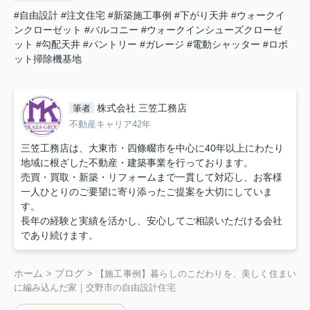
#自由設計
#注文住宅
#新築施工事例
#下がり天井
#ウォークイ
ンクローゼット
#バルコニー
#ウォークインシューズクローゼ
ット
#勾配天井
#パントリー
#ガレージ
#電動シャッター
#ロボ
ット掃除機基地
株式会社 三笠工務店
筆者
不動産キャリア42年
三笠工務店は、大東市・四條畷市を中心に40年以上にわたり
地域に根ざした不動産・建築事業を行っております。
売買・買取・新築・リフォームまで一貫して対応し、お客様
一人ひとりのご要望に寄り添ったご提案を大切にしていま
す。
長年の経験と実績を活かし、安心してご相談いただける会社
であり続けます。
ホーム
ブログ
>
>
【施工事例】暮らしのこだわりを、美しく住まい
に編み込んだ家｜交野市の自由設計住宅