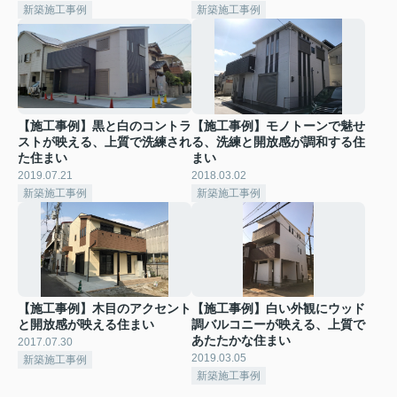
新築施工事例
新築施工事例
【施工事例】黒と白のコントラ
【施工事例】モノトーンで魅せ
ストが映える、上質で洗練され
る、洗練と開放感が調和する住
た住まい
まい
2019.07.21
2018.03.02
新築施工事例
新築施工事例
【施工事例】木目のアクセント
【施工事例】白い外観にウッド
と開放感が映える住まい
調バルコニーが映える、上質で
あたたかな住まい
2017.07.30
2019.03.05
新築施工事例
新築施工事例