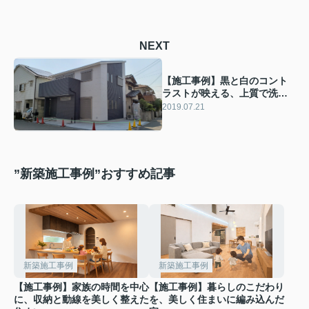
NEXT
【施工事例】黒と白のコント
ラストが映える、上質で洗練
された住まい
2019.07.21
”新築施工事例”おすすめ記事
新築施工事例
新築施工事例
【施工事例】家族の時間を中心
【施工事例】暮らしのこだわり
に、収納と動線を美しく整えた
を、美しく住まいに編み込んだ