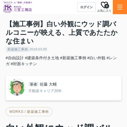
0
ログイン
お気に入り
【施工事例】白い外観にウッド調バ
ルコニーが映える、上質であたたか
な住まい
新築施工事例
2019.03.05
#自由設計
#建築条件付き土地
#新築施工事例
#白い外観
#レン
ガ
#対面キッチン
佐藤 大輔
筆者
不動産キャリア20年
WORKS / 新築施工事例