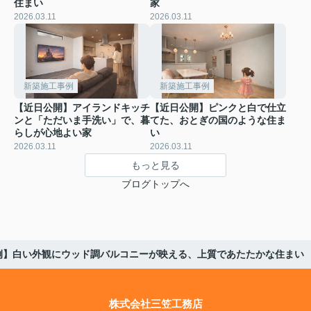
住まい
家
2026.03.11
2026.03.11
新築施工事例
新築施工事例
【近日公開】アイランドキッチ
【近日公開】ピンクと白で仕立
ンと「ただいま手洗い」で、暮
てた、おとぎの国のような住ま
らしが心地よい家
い
2026.03.11
2026.03.11
もっと見る
ブログトップへ
例】白い外観にウッド調バルコニーが映える、上質であたたかな住まい
株式会社三笠工務店