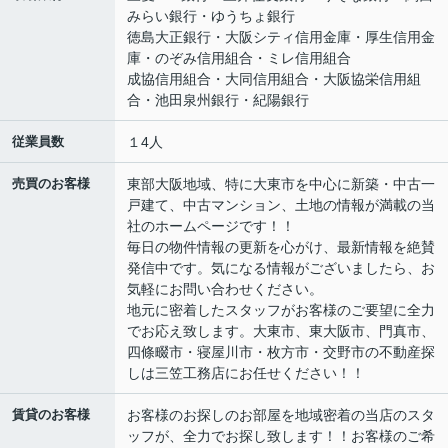
みらい銀行・ゆうちょ銀行
徳島大正銀行・大阪シティ信用金庫・厚生信用金
庫・のぞみ信用組合・ミレ信用組合
成協信用組合・大同信用組合・大阪協栄信用組
合・池田泉州銀行・紀陽銀行
従業員数
１4人
売買のお客様
東部大阪地域、特に大東市を中心に新築・中古一
戸建て、中古マンション、土地の情報が満載の当
社のホームページです！！
毎日の物件情報の更新を心がけ、最新情報を絶賛
発信中です。気になる情報がございましたら、お
気軽にお問い合わせください。
地元に密着したスタッフがお客様のご要望に全力
でお応え致します。大東市、東大阪市、門真市、
四條畷市・寝屋川市・枚方市・交野市の不動産探
しは三笠工務店にお任せください！！
賃貸のお客様
お客様のお探しのお部屋を地域密着の当店のスタ
ッフが、全力でお探し致します！！お客様のご希