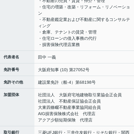
・不動産の売買・賃貸・仲介・管理
・住宅の増築・改築・リフォーム・リノベーショ
ン
・不動産鑑定業および不動産に関するコンサルテ
ィング
・倉庫、テナントの賃貸・管理
・住宅ローンの借入事務の代行
・損害保険代理店業務
代表者名
田中 一義
免許番号
大阪府知事 (10) 第27052号
免許その他
建設業免許（般-4）第68198号
加盟団体
社団法人 大阪府宅地建物取引業協会正会員
社団法人 不動産保証協会正会員
大東四條畷不動産事業協同組合員
AIG損害保険株式会社 代理店
アクア少額短期保険 代理店
取引銀行
三菱UFJ銀行・三井住友銀行・りそな銀行・関西