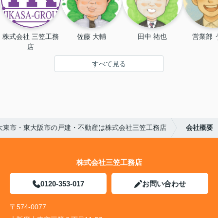
株式会社 三笠工務
佐藤 大輔
田中 祐也
営業部 
店
すべて見る
大東市・東大阪市の戸建・不動産は株式会社三笠工務店
会社概要
株式会社三笠工務店
0120-353-017
お問い合わせ
〒574-0077