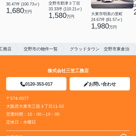
交野市郡津３丁目
30.47坪 (100.73㎡)
3
1,680
33.33坪 (110.21㎡)
万円
1,580
大東市明美の里町
万円
24.67坪 (81.57㎡)
1,980
万円
工務店
交野市の物件一覧
グラッドタウン 交野市東倉治
株式会社三笠工務店
0120-353-017
お問い合わせ
〒574-0077
大阪府大東市三箇３丁目11-52
営業時間：
10：00～19：00
定休日：
水曜日