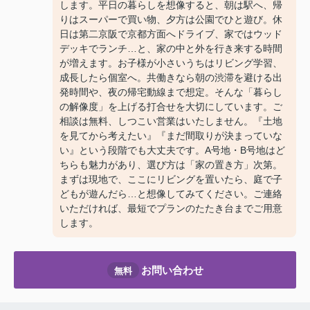
します。平日の暮らしを想像すると、朝は駅へ、帰
りはスーパーで買い物、夕方は公園でひと遊び。休
日は第二京阪で京都方面へドライブ、家ではウッド
デッキでランチ…と、家の中と外を行き来する時間
が増えます。お子様が小さいうちはリビング学習、
成長したら個室へ。共働きなら朝の渋滞を避ける出
発時間や、夜の帰宅動線まで想定。そんな「暮らし
の解像度」を上げる打合せを大切にしています。ご
相談は無料、しつこい営業はいたしません。『土地
を見てから考えたい』『まだ間取りが決まっていな
い』という段階でも大丈夫です。A号地・B号地はど
ちらも魅力があり、選び方は「家の置き方」次第。
まずは現地で、ここにリビングを置いたら、庭で子
どもが遊んだら…と想像してみてください。ご連絡
いただければ、最短でプランのたたき台までご用意
します。
お問い合わせ
無料