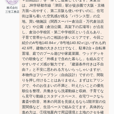
＋自由設計」を一体でご提案しています。東倉治
は、JR学研都市線「津田」駅が徒歩圏で大阪・京橋
株式会社
方面へ出やすく、第二京阪も使いやすいのに、住宅
三笠工務店
街は落ち着いた空気感が残る「バランス型」の立
地。買い物施設（関西スーパー倉治店・万代倉治店
など）や公園（倉治公園、高架下の広場等）が点在
し、倉治小学校区・第二中学校区という点もあり、
子育て世帯からのご相談が多いエリアです。今回ご
紹介のA号地140.84㎡／B号地140.82㎡はいずれも約
42.6坪。建物の大きさだけでなく、駐車2台＋自転車
置場、庭でのプール遊びや家庭菜園、ウッドデッキ
での朝食など「外構まで含めた暮らし」を組み立て
やすいサイズ感が魅力です。『建築条件付きは不自
由？』と不安に思われる方もいらっしゃいますが、
本物件はフリープラン（自由設計）ですので、間取
りを押し付けることはありません。まずはヒアリン
グで、今のお住まいの不満と、叶えたいことの優先
順位を整理。共働きなら洗濯動線と収納、子育てな
ら見守り動線とスタディスペース、在宅ワークなら
書斎や防音、将来の同居を見据えるなら1階洋室の位
置関係など、生活ベースで組み立てます。具体的な
進め方は、①現地案内で周辺環境と土地のクセを確