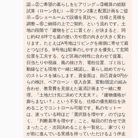
認→②ご希望の暮らしをヒアリング→③概算の総額
試算（ローン含む）→④プラン2案と配置計画をご提
示→⑤ショールームで設備を見比べ、仕様と見積を
調整→⑥ご納得の上でご契約、という流れです。土
地の段階で「建物をどこに置くか」が決まると、同
じ約42.6坪でも庭の使い方や窓の向きが大きく変わ
ります。たとえばA号地はリビングを南側に寄せて庭
とつなげる、B号地は駐車のしやすさを優先して玄関
位置を工夫する、など区画の特性に合わせて提案。
日当たりや視線、風の抜け方、電柱位置、ゴミ出し
動線なども現地で一緒に確認し、暮らし始めてから
のストレスを減らします。資金面は、自己資金0円か
らの検討、ペアローン・収入合算、変動/固定の組み
合わせ、教育費を見据えた返済計画まで一緒に整
理。『土地だけ先に決めて大丈夫？』『建物価格が
膨らまない？』という不安も、仕様の優先順位を決
めることでコントロール可能です。私のモットー
は、迷っている時ほど「選択肢を増やす」のではな
く、「判断基準を増やす」こと。毎回の打合せで決
まったこと・次回決めることを一覧化し、家づくり
が前に進んでいる実感を持っていただけるよう伴走