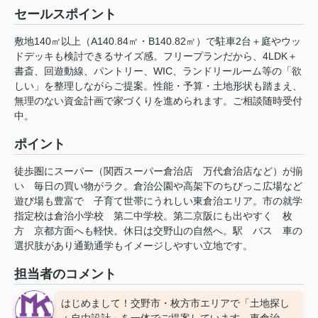
セールスポイント
敷地140㎡以上（A140.84㎡・B140.82㎡）で駐車2台＋庭やウッ
ドデッキも検討できるサイズ感。フリープランだから、4LDK＋
書斎、回遊動線、パントリー、WIC、ランドリールーム等の「欲
しい」を整理しながらご提案。性能・予算・土地形状も踏まえ、
無理のない資金計画で家づくりを進められます。ご相談随時受付
中。
ポイント
徒歩圏にスーパー（関西スーパー倉治店
万代倉治店など）が揃
い
毎日の買い物がラク。倉治公園や高架下のちびっこ広場など
遊び場も豊富で
子育て世帯にうれしい東倉治エリア。市の就学
指定校は倉治小学校
第二中学校。第二京阪にも出やすく
枚
方
京都方面へも軽快。休日は交野山の自然へ。駅
バス
車の
選択肢があり通勤通学もイメージしやすい立地です。
担当者のコメント
はじめまして！交野市・枚方市エリアで「土地探し