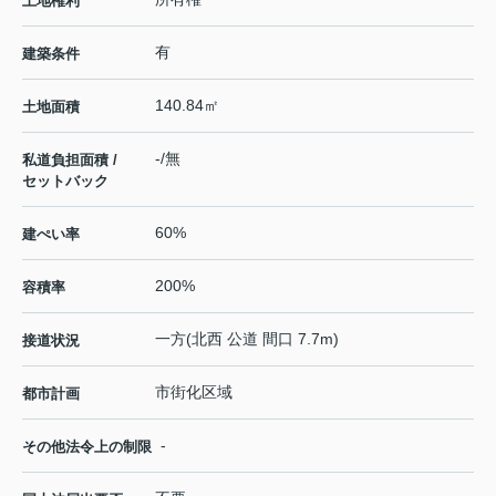
土地権利
有
建築条件
140.84㎡
土地面積
-/無
私道負担面積 /
セットバック
60%
建ぺい率
200%
容積率
一方(北西 公道 間口 7.7m)
接道状況
市街化区域
都市計画
-
その他法令上の制限