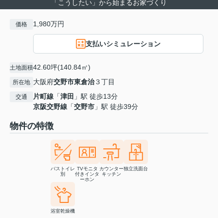
「こうしたい」から始まるお家づくり
1,980万円
価格
支払いシミュレーション
42.60坪(140.84㎡)
土地面積
大阪府
交野市
東倉治
３丁目
所在地
片町線
「
津田
」駅 徒歩13分
交通
京阪交野線
「
交野市
」駅 徒歩39分
物件の特徴
バストイレ
TVモニタ
カウンター
独立洗面台
別
付きインタ
キッチン
ーホン
浴室乾燥機