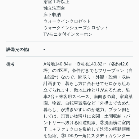
浴室１坪以上
独立洗面台
床下収納
ウォークインクロゼット
ウォークインシューズクロゼット
TVモニタ付インターホン
-
設備(その他)
A号地140.84㎡・B号地140.82㎡（各約42.6
備考
坪）の2区画。条件付きでもフリープラン（自
由設計）なので、間取り・外観・設備・収納
計画まで、暮らし方に合わせてゼロから組み
立てられます。敷地にゆとりがあるため、駐
車2台＋来客用スペース、南向きの庭、家庭菜
園、物置、自転車置場など「外構まで含めた
暮らし」が描きやすいのが魅力。プラン例と
しては、①買い物帰りに玄関→土間収納→パ
ントリーへ抜ける回遊動線、②洗面横に室内
干し＋ファミクロを集約して洗濯の移動距離
を短縮、③LDKの一角にスタディカウンター