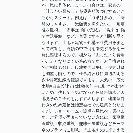
が一気に具体化します。打合せは、家族の
「叶えたい暮らし」を優先順位づけするとこ
ろからスタート。例えば「収納は多め」「掃
除のしやすさ」「光熱費を抑えたい」「耐震
性を重視」「家事は1階で完結」「将来は1階
で生活完結」など、言葉にすると判断が早く
なります。土地＋建物＋外構＋諸費用をまと
めて試算し、総額の中で何を優先するかを一
緒に整理するので、後から『思ったより費用
が…』となりにくい進め方です。お子様連れ
のご相談も歓迎。現地案内は平日・夕方以降
も調整可能なので、仕事終わりに周辺の明る
さや帰宅動線も確認できます。人気の「広め
土地×自由設計」は比較検討中に動きが出やす
いため、少しでも気になったら資料請求と現
地見学のご予約をおすすめします。建築条件
付きのため建物は指定会社での建築となりま
すが、ショールームで設備を見比べて選べま
す。ご希望が固まっていない方には、家事動
線重視・収納重視・趣味部屋重視などテーマ
別のプランもご用意。『土地を先に押さえる