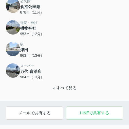
公民館
倉治公民館
878ｍ（11分）
寺院・神社
機物神社
953ｍ（12分）
駅
津田
963ｍ（13分）
スーパー
万代 倉治店
984ｍ（13分）
すべて見る
メールで共有する
LINEで共有する