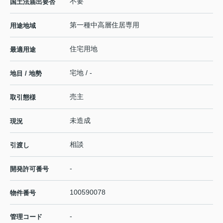
不要
国土法届出要否
第一種中高層住居専用
用途地域
住宅用地
最適用途
宅地 / -
地目 / 地勢
売主
取引態様
未造成
現況
相談
引渡し
-
開発許可番号
100590078
物件番号
-
管理コード