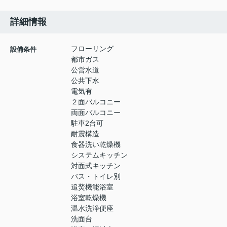
詳細情報
フローリング
設備条件
都市ガス
公営水道
公共下水
電気有
２面バルコニー
両面バルコニー
駐車2台可
耐震構造
食器洗い乾燥機
システムキッチン
対面式キッチン
バス・トイレ別
追焚機能浴室
浴室乾燥機
温水洗浄便座
洗面台