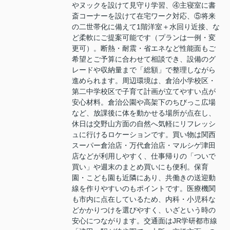
やヌックを設けて見守り学習、④主寝室に書
斎コーナーを設けて在宅ワーク対応、⑤将来
の二世帯化に備えて1階洋室＋水回り近接、な
ど柔軟にご提案可能です（プランは一例・変
更可）。断熱・耐震・省エネなど性能面もご
希望とご予算に合わせて相談でき、設備のグ
レードや収納量まで「総額」で整理しながら
進められます。周辺環境は、倉治小学校区・
第二中学校区で子育て計画が立てやすい点が
安心材料。倉治公園や高架下のちびっこ広場
など、放課後に体を動かせる場所が点在し、
休日は交野山方面の自然へ気軽にリフレッシ
ュに行けるロケーションです。買い物は関西
スーパー倉治店・万代倉治店・マルシゲ津田
店などが利用しやすく、仕事帰りの「ついで
買い」や週末のまとめ買いにも便利。保育
園・こども園も近隣にあり、共働きの送迎動
線を作りやすいのもポイントです。医療機関
も市内に点在しているため、内科・小児科な
どかかりつけを選びやすく、いざという時の
安心につながります。交通面はJR学研都市線