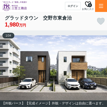
0
ログイン
お気に入り
グラッドタウン 交野市東倉治
1,980
万円
1
/
34
【外観パース】【完成イメージ】外観・デザインは自由に選べます。