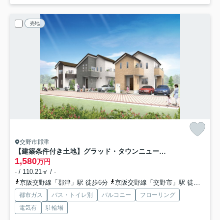
売地
交野市郡津
【建築条件付き土地】グラッド・タウンニュー郡津３丁目
1,580
万円
- / 110.21㎡ / -
京阪交野線「郡津」駅 徒歩6分
京阪交野線「交野市」駅 徒歩19分
都市ガス
バス・トイレ別
バルコニー
フローリング
電気有
駐輪場