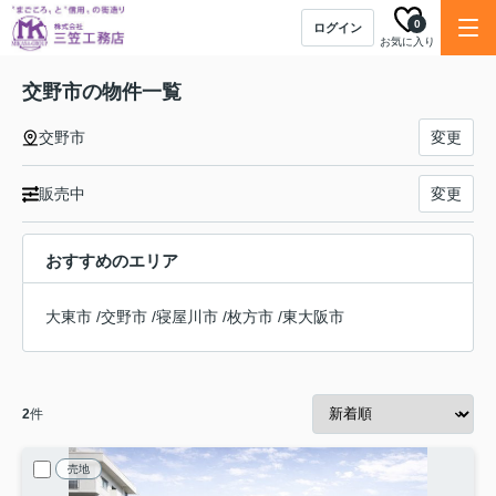
0
ログイン
お気に入り
交野市の物件一覧
交野市
変更
販売中
変更
おすすめのエリア
大東市
/
交野市
/
寝屋川市
/
枚方市
/
東大阪市
2
件
売地