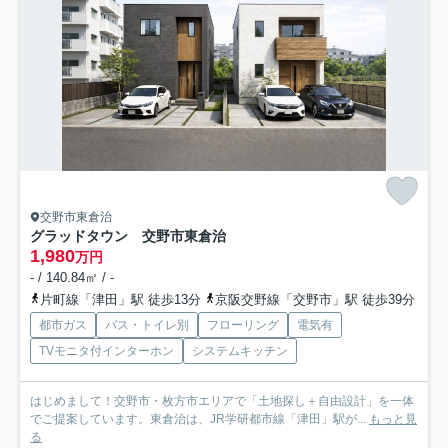
交野市東倉治
グラッドタウン 交野市東倉治
1,980
万円
- / 140.84㎡ / -
片町線「津田」駅 徒歩13分
京阪交野線「交野市」駅 徒歩39分
都市ガス
バス・トイレ別
フローリング
電気有
TVモニタ付インターホン
システムキッチン
はじめまして！交野市・枚方市エリアで「土地探し＋自由設計」を一体
でご提案しています。東倉治は、JR学研都市線「津田」駅が...
もっと見
る