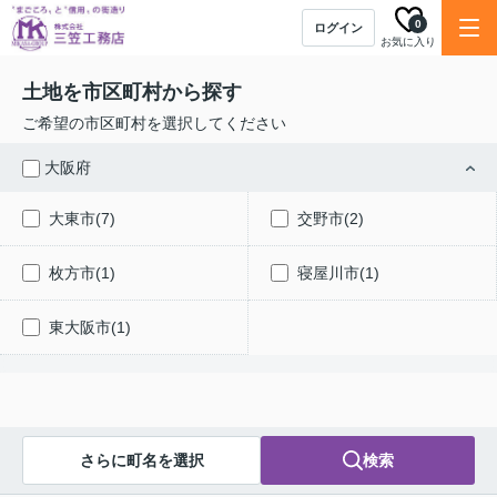
0
ログイン
お気に入り
土地を市区町村から探す
ご希望の市区町村を選択してください
大阪府
大東市(7)
交野市(2)
枚方市(1)
寝屋川市(1)
東大阪市(1)
さらに町名を選択
検索