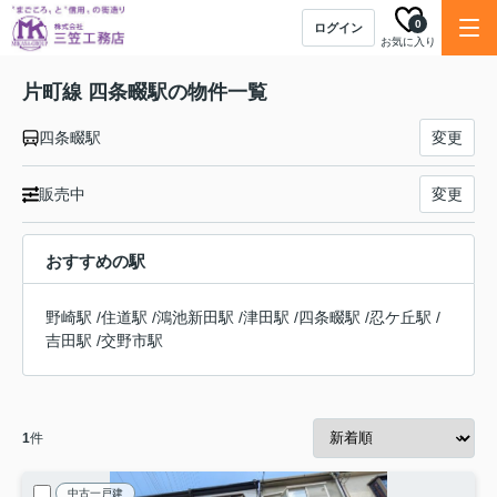
0
ログイン
お気に入り
片町線 四条畷駅の物件一覧
四条畷駅
変更
販売中
変更
おすすめの駅
野崎駅
/
住道駅
/
鴻池新田駅
/
津田駅
/
四条畷駅
/
忍ケ丘駅
/
吉田駅
/
交野市駅
1
件
中古一戸建