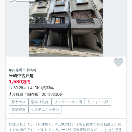
四條畷市米崎町
米崎中古戸建
1,580
万円
- / 89.28㎡ / 4LDK /築33年
片町線「四条畷」駅 徒歩10分
都市ガス
陽当り良好
リノベーション済
リフォーム済
収納豊富
システムキッチン
駅徒歩10分という利便性と、4LDKのゆとりある住空間を兼ね備えたお
すすめ物件です。ビルトインガレージや屋根裏収納など、...
もっと見る