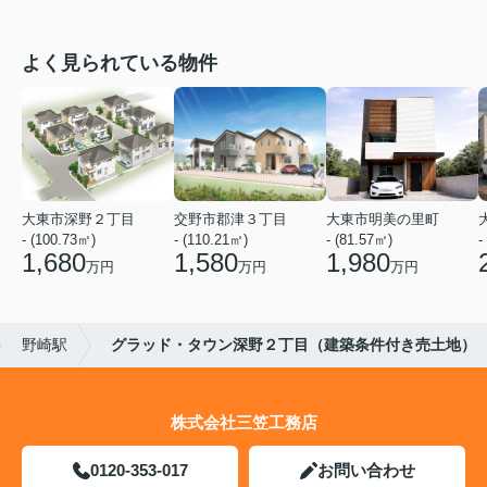
よく見られている物件
大東市深野２丁目
交野市郡津３丁目
大東市明美の里町
- (100.73㎡)
- (110.21㎡)
- (81.57㎡)
-
1,680
1,580
1,980
万円
万円
万円
野崎駅
グラッド・タウン深野２丁目（建築条件付き売土地）
株式会社三笠工務店
0120-353-017
お問い合わせ