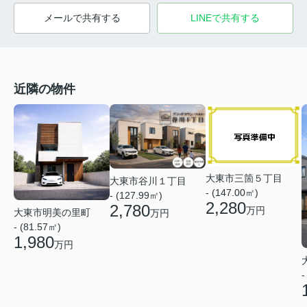
メールで共有する
LINEで共有する
近隣の物件
大東市三箇５丁目
大東市谷川１丁目
- (147.00㎡)
- (127.99㎡)
2,280
2,780
万円
大東市明美の里町
万円
- (81.57㎡)
1,980
万円
-