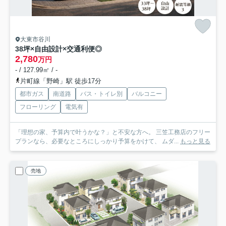
大東市谷川
38坪×自由設計×交通利便◎
2,780
万円
- / 127.99㎡ / -
片町線「野崎」駅 徒歩17分
都市ガス
南道路
バス・トイレ別
バルコニー
フローリング
電気有
「理想の家、予算内で叶うかな？」と不安な方へ。 三笠工務店のフリー
プランなら、必要なところにしっかり予算をかけて、 ムダ...
もっと見る
売地