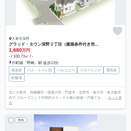
大東市深野
グラッド・タウン深野２丁目（建築条件付き売土地）
1,680
万円
- / 100.73㎡ / -
片町線「野崎」駅 徒歩13分
南道路
バス・トイレ別
バルコニー
フローリング
電気有
駐輪場
主に大東市・四條畷市・寝屋川市・門真市・交野市・枚方市・東大阪市
内で グループとして年間約４０～５０棟の新築一戸建てを、...
もっと見
る
売地