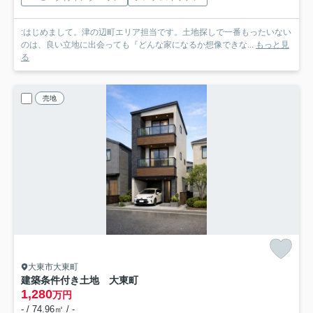
:はじめまして。津の辺町エリア担当です。土地探しで一番もったいない
のは、良い立地に出会っても『どんな家になるか想像できな...
もっと見
る
売地
大東市大東町
建築条件付き土地 大東町
1,280
万円
- / 74.96㎡ / -