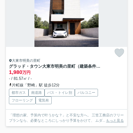
大東市明美の里町
グラッド・タウン大東市明美の里町（建築条件付き土地）
1,980
万円
- / 81.57㎡ / -
片町線「野崎」駅 徒歩12分
都市ガス
南道路
バス・トイレ別
バルコニー
フローリング
電気有
「理想の家、予算内で叶うかな？」と不安な方へ。 三笠工務店のフリー
プランなら、必要なところにしっかり予算をかけて、 ムダ...
もっと見る