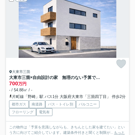
大東市三箇
大東市三箇×自由設計の家 無理のない予算で新築マイホーム
700
万円
- / 54.88㎡ / -
片町線「野崎」駅 バス1分 大阪府大東市「三箇四丁目」 停歩2分
都市ガス
南道路
バス・トイレ別
バルコニー
フローリング
電気有
この物件は「予算を意識しながらも、きちんとした家を建てたい」とい
う方に向けてご紹介しています。建築条件付きと聞くと制限が...
もっと