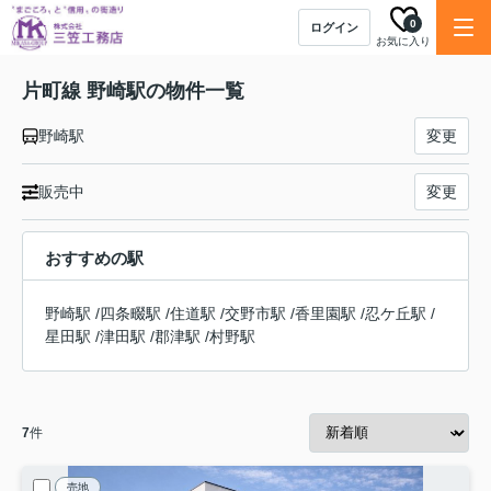
0
ログイン
お気に入り
片町線 野崎駅の物件一覧
野崎駅
変更
販売中
変更
おすすめの駅
野崎駅
/
四条畷駅
/
住道駅
/
交野市駅
/
香里園駅
/
忍ケ丘駅
/
星田駅
/
津田駅
/
郡津駅
/
村野駅
7
件
売地