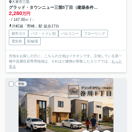
大東市三箇
グラッド・タウンニュー三箇5丁目（建築条件付き土地）
2,280
万円
- / 147.00㎡ / -
片町線「野崎」駅 徒歩17分
都市ガス
バス・トイレ別
バルコニー
フローリング
電気有
駐輪場
売地をお探しの方に、こちらの土地はイチオシです。立地している第一
種中高層住居専用地域は、それほど建物が密集したエリアでは...
もっと
見る
売地