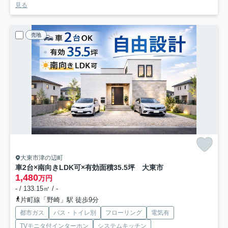
見る
売地
大東市津の辺町
車2台×南向きLDK可×有効面積35.5坪 大東市
1,480
万円
- / 133.15㎡ / -
片町線「野崎」駅 徒歩9分
都市ガス
バス・トイレ別
フローリング
電気有
TVモニタ付インターホン
システムキッチン