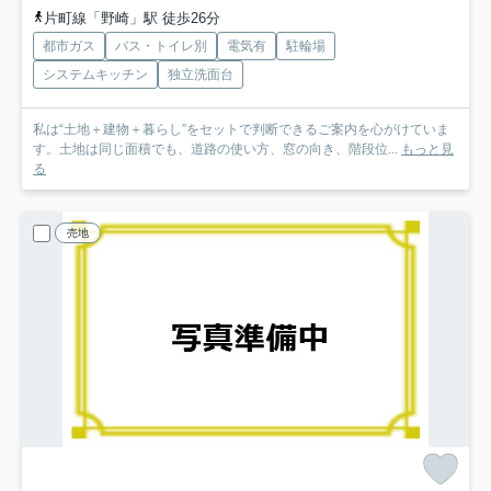
片町線「野崎」駅 徒歩26分
都市ガス
バス・トイレ別
電気有
駐輪場
システムキッチン
独立洗面台
私は“土地＋建物＋暮らし”をセットで判断できるご案内を心がけていま
す。土地は同じ面積でも、道路の使い方、窓の向き、階段位...
もっと見
る
売地