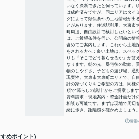
いなく決断できたと伺っています。
は成約済みですが、同エリアはタイ
グによって類似条件の土地情報が出
とがあります。住道駅利用、大東市
町周辺、自由設計で検討したいとい
は、ご希望条件を伺い、公開前の情
含めてご案内します。これから土地
をされる方へ：良い土地は、スペッ
りも『そこでどう暮らせるか』が答
なります。朝の光、帰宅後の動線、
物のしやすさ、子どもの遊び場、通
現実性。大東市大東町エリアで、自
計の家づくりをご希望の方は、同様
順で“暮らしの設計”からご提案しま
資料請求・現地案内・資金計画だけ
相談も可能です。まずは現地で周辺
緒に歩き、距離感を確かめましょう
情報
すめポイント)