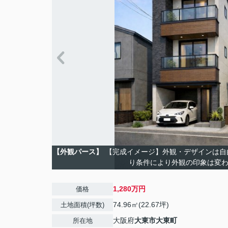
【外観パース】
【完成イメージ】外観・デザインは自
り条件により外観の印象は変
1,280万円
価格
74.96㎡(22.67坪)
土地面積(坪数)
大阪府
大東市
大東町
所在地