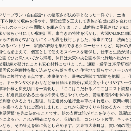
フリープラン（自由設計）の幅広さが決め手となった一件です。土地
も、廊下を抑えて収納を増やす、階段位置を工夫して家族が自然に顔を合わ
は暮らしのシーンから間取りを組み立てました。成約時に重視されたのは
家が散らかりにくい収納計画。東向きの特性を活かし、玄関やLDKに朝
からの視線が気になりにくい配置を検討しました。家事面では、洗面と
を収めるパントリー、家族の衣類を集約できるクローゼットなど、毎日の
能性も踏まえて、個室として使えるスペースを確保し、仕事と生活が混
公園でひと息ついてから帰宅、休日は大東中央公園や深北緑地へ出かけ
生活動線が描けたことも安心材料になりました。通勤・通学はJR学研都
駅周辺の利便性を取り込みながら落ち着いた住宅地で暮らすイメージが
同時に検討できる点です。本事例でも、最初の段階で“総額”を把握し、
た。キッチンや水まわりなど毎日触れる部分は満足度が上がりやすい一
標準仕様と変更項目を一覧化し、『ここはこだわる／ここはコスト調整
た、私道負担がある土地は不安を感じやすいため、管理形態や利用の考
で判断できるように整理。前面道路の通行量や車のすれ違い、夜間の明
トを選べるようにご案内しました。これから家づくりを始める方へ：大
の生活習慣”を先に決めることです。朝の支度は誰がどこを使うか、洗濯は
外に出るか。これが明確になると、収納の量、コンセント位置、キッチ
ンなら、その答えを家に落とし込めます。大東市大東町は、買い物の選