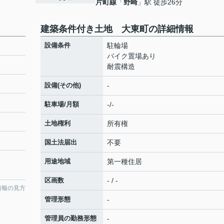
片町線
「
野崎
」駅 徒歩26分
建築条件付き土地 大東町の詳細情報
設備条件
駐輪場
バイク置場あり
耐震構造
設備(その他)
-
駐車場/月額
-/-
土地権利
所有権
国土法届出
不要
用途地域
第一種住居
区画数
- / -
情報の見方
管理形態
-
管理員の勤務形態
-