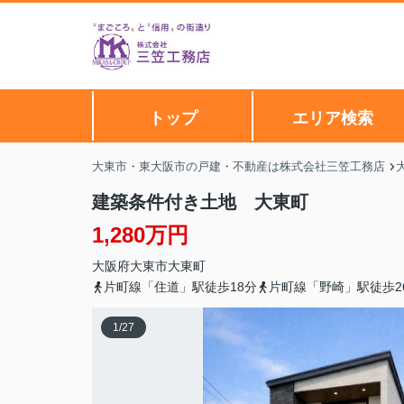
トップ
エリア検索
大東市・東大阪市の戸建・不動産は株式会社三笠工務店
建築条件付き土地 大東町
1,280万円
大阪府
大東市
大東町
片町線「住道」駅徒歩18分
片町線「野崎」駅徒歩2
1
/
27