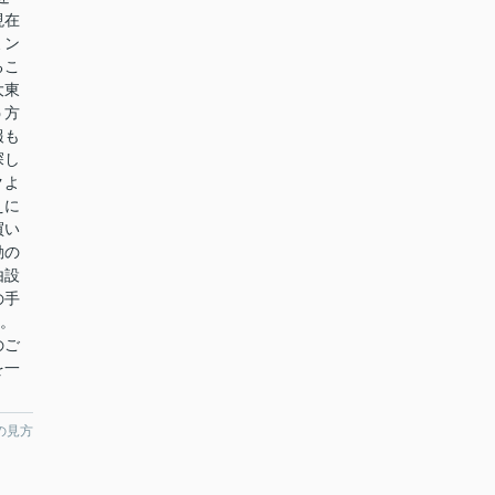
現在
ミン
るこ
大東
う方
報も
探し
クよ
えに
買い
勤の
由設
の手
す。
のご
を一
。
の見方