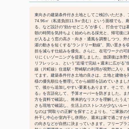
東向きの建築条件付き土地としてご検討いただき、
74.96㎡（私道負担11.9㎡含む）という面積で
る、など設計の“効かせどころ”が多く、打合せで
朝の時間を気持ちよく始められる採光と、帰宅後に
が入るよう窓の高さ・向き・通風を調整しつつ、外
濯の動きを短くする“ランドリー動線”、買い置き
担を減らす仕組みを優先。さらに、在宅ワークの可
りにくいゾーニングを提案しました。放課後は氷野
リフレッシュ、という“近場で完結＋週末に広がる”
線（片町線）住道駅・野崎駅の利用が視野に入り、
てます。建築条件付き土地の良さは、土地と建物を
様の優先順位を整理してから細部を詰めていきまし
で、後から追加しやすい要素もあります。そこで、
る』を言語化して、予算オーバーを防ぎました。ま
方を資料で確認し、将来的なリスクを理解したうえ
さも現地で確認し、生活上のストレスが少ないルー
なのは“間取りの正解”を探すことよりも、“ご家族
外干し中心か室内干し併用か、週末は家で過ごすか
の向きなどが自然に決まっていきます。フリープラ