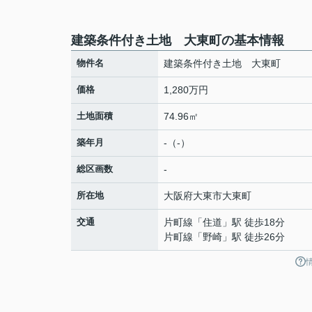
建築条件付き土地 大東町の基本情報
物件名
建築条件付き土地 大東町
価格
1,280万円
土地面積
74.96㎡
築年月
-（-）
総区画数
-
所在地
大阪府
大東市
大東町
交通
片町線
「
住道
」駅 徒歩18分
片町線
「
野崎
」駅 徒歩26分