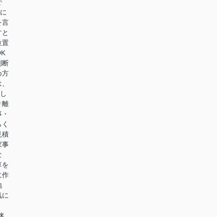
で
面に
を言
すと
位置
K
判断
め方
は、
とし
り離
事・
らく
見積
家事
な
算を
に作
地
気に
迷