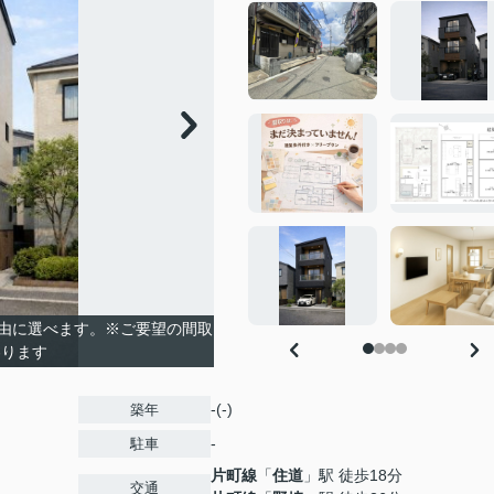
由に選べます。※ご要望の間取
わります
-(-)
築年
-
駐車
片町線
「
住道
」駅 徒歩18分
交通