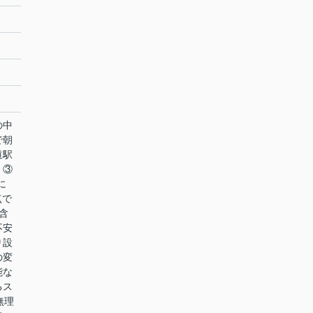
の中
で朝
道駅
、③
に
点で
㎡含
不安
り設
の変
能な
るス
無理