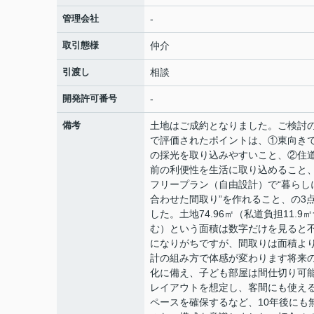
管理会社
-
取引態様
仲介
引渡し
相談
開発許可番号
-
備考
土地はご成約となりました。ご検討
で評価されたポイントは、①東向き
の採光を取り込みやすいこと、②住
前の利便性を生活に取り込めること
フリープラン（自由設計）で“暮らし
合わせた間取り”を作れること、の3
した。土地74.96㎡（私道負担11.9
む）という面積は数字だけを見ると
になりがちですが、間取りは面積よ
計の組み方で体感が変わります将来
化に備え、子ども部屋は間仕切り可
レイアウトを想定し、客間にも使え
ペースを確保するなど、10年後にも