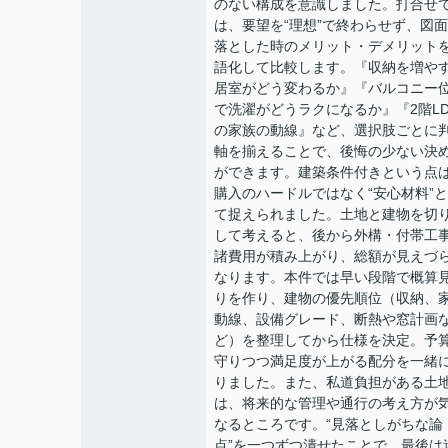
のない構成を意識しました。打合せ
は、要望を“理想”で終わらせず、図
落とした時のメリット・デメリット
語化して比較します。『収納を増や
居室がどう変わるか』『バルコニー
で洗濯がどうラクになるか』『2階LD
の家族の動線』など、選択肢ごとに
軸を揃えることで、後悔の少ない決
ができます。建築条件付きという点
購入のハードルではなく“安心材料”
て捉えられました。土地と建物を切
して考えると、後から外構・付帯工
諸費用が積み上がり、総額が見えづ
なります。本件では早い段階で概算
りを作り、建物の優先順位（収納、
動線、設備グレード、断熱や窓計画
ど）を整理してから仕様を決定。予
守りつつ満足度が上がる配分を一緒
りました。また、私道負担がある土
は、将来的な管理や通行の考え方が
なるところです。“見落としがちな論
点”を一つずつ潰せたことで、最後は