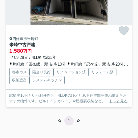
四條畷市米崎町
米崎中古戸建
1,580
万円
- / 89.28㎡ / 4LDK /築33年
片町線「四条畷」駅 徒歩10分
片町線「忍ケ丘」駅 徒歩20分
片町
都市ガス
陽当り良好
リノベーション済
リフォーム済
収納豊富
システムキッチン
駅徒歩10分という利便性と、4LDKのゆとりある住空間を兼ね備えたお
すすめ物件です。ビルトインガレージや屋根裏収納など、...
もっと見る
1