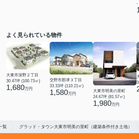
-
よく見られている物件
大東市深野２丁目
交野市郡津３丁目
30.47坪 (100.73㎡)
3
1,680
33.33坪 (110.21㎡)
万円
1,580
大東市明美の里町
万円
24.67坪 (81.57㎡)
1,980
万円
一覧
グラッド・タウン大東市明美の里町（建築条件付き土地）