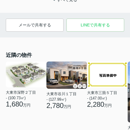
メールで共有する
LINEで共有する
近隣の物件
大東市深野２丁目
大東市三箇５丁目
大東市谷川１丁目
- (100.73㎡)
- (147.00㎡)
- (127.99㎡)
1,680
2,280
2,780
万円
万円
万円