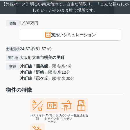
【外観パース】明るい南東角地で、自由な間取り。 「こんな暮らしが
したい」がそのまま叶う場所です。
1,980万円
価格
支払いシミュレーション
24.67坪(81.57㎡)
土地面積
大阪府
大東市
明美の里町
所在地
片町線
「
四条畷
」駅 徒歩4分
交通
片町線
「
野崎
」駅 徒歩12分
片町線
「
忍ケ丘
」駅 徒歩30分
物件の特徴
バストイレ
TVモニタ
カウンター
独立洗面台
別
付きインタ
キッチン
ーホン