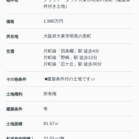
物件名
件付き土地）
1,980万円
価格
大阪府
大東市
明美の里町
所在地
片町線
「
四条畷
」駅 徒歩4分
交通
片町線
「
野崎
」駅 徒歩12分
片町線
「
忍ケ丘
」駅 徒歩30分
■建築条件付の土地です♪♪
その他条件
所有権
土地権利
有
建築条件
81.57㎡
土地面積
21.01㎡/無
私道負担面積 /