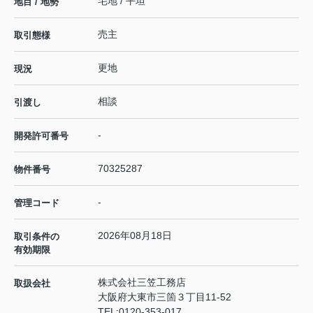
宅地 / 平坦
地目 / 地勢
売主
取引態様
更地
現況
相談
引渡し
-
開発許可番号
70325287
物件番号
-
管理コード
2026年08月18日
取引条件の
有効期限
株式会社三笠工務店
取扱会社
大阪府大東市三箇３丁目11-52
TEL:
0120-353-017