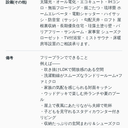
太陽光・オール電化・エコキュート・IHコン
設備(その他)
ロ・無垢フローリング・掘ごたつ・琉球畳 ホ
ームエレベータ・電動シャッター・ハイサッ
シ・防音室（サッシ）・勾配天井・ロフト 屋
根裏収納・長期優良住宅・珪藻土塗り壁・バ
リアフリー・サンルーム・家事室 シューズク
ローゼット・TV付浴室・ミストサウナ・床暖
房等設置のご相談承ります。
フリープランでできること
備考
例えば――
・吹き抜けLDKで開放感のある空間
・洗濯動線がスムーズなランドリールーム+フ
ァミクロ
・家族の気配を感じられる対面キッチン
・ウッドデッキで楽しむ外ランチや夏のプー
ル
・屋上で夜風にあたりながら夫婦で乾杯
・子どもを見守れるスタディカウンター付き
リビング
・収納たっぷりの玄関まわり＆シューズクロ