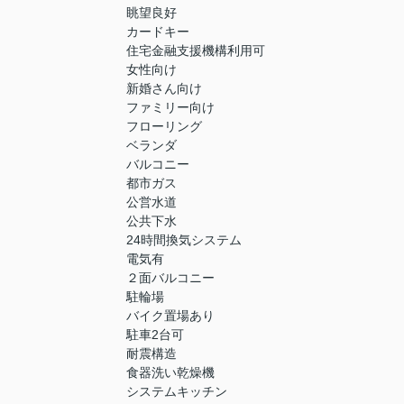
眺望良好
カードキー
住宅金融支援機構利用可
女性向け
新婚さん向け
ファミリー向け
フローリング
ベランダ
バルコニー
都市ガス
公営水道
公共下水
24時間換気システム
電気有
２面バルコニー
駐輪場
バイク置場あり
駐車2台可
耐震構造
食器洗い乾燥機
システムキッチン