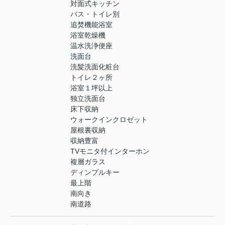
対面式キッチン
バス・トイレ別
追焚機能浴室
浴室乾燥機
温水洗浄便座
洗面台
洗髪洗面化粧台
トイレ２ヶ所
浴室１坪以上
独立洗面台
床下収納
ウォークインクロゼット
屋根裏収納
収納豊富
TVモニタ付インターホン
複層ガラス
ディンプルキー
最上階
南向き
南道路