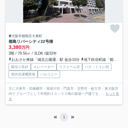
大阪市都島区大東町
都島リバーシティ22号棟
3,380
万円
3階 / 79.56㎡ / 3LDK /築32年
おおさか東線「城北公園通」駅 徒歩10分
地下鉄谷町線「都島」駅 徒歩32分
陽当り良好
エレベーター
リフォーム済
バス・トイレ別
室内洗濯機置場
バルコニー
主に大東市・四條畷市・寝屋川市・門真市・交野市・枚方市・東大阪市
内で グループとして年間約４０～５０棟の新築一戸建てを、...
もっと見
る
1