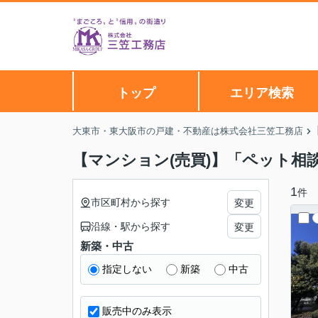
トップ
エリア検索
大東市・東大阪市の戸建・不動産は株式会社三笠工務店
【マンション(売買)】「ペット相
1
件
市区町村から探す
変更
沿線・駅から探す
変更
新築・中古
指定しない
新築
中古
販売中のみ表示