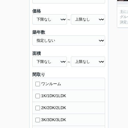
価格
主に
グル
～
決定
築年数
面積
～
間取り
ワンルーム
1K/1DK/1LDK
2K/2DK/2LDK
3K/3DK/3LDK