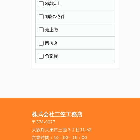
2階以上
1階の物件
最上階
南向き
角部屋
株式会社三笠工務店
〒574-0077
大阪府大東市三箇３丁目11-52
営業時間：
10：00～19：00