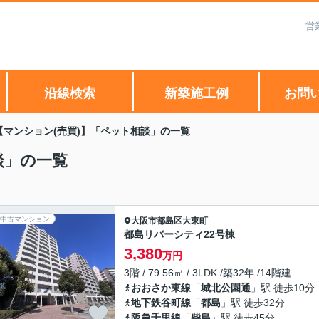
営
沿線検索
新築施工例
お問
【マンション(売買)】「ペット相談」の一覧
談」の一覧
中古マンション
大阪市都島区
大東町
都島リバーシティ22号棟
3,380
万円
3階 / 79.56㎡ / 3LDK /築32年 /14階建
おおさか東線
「
城北公園通
」駅 徒歩10分
地下鉄谷町線
「
都島
」駅 徒歩32分
阪急千里線
「
柴島
」駅 徒歩45分