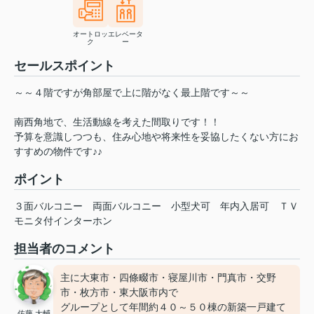
オートロッ
エレベータ
ク
ー
セールスポイント
～～４階ですが角部屋で上に階がなく最上階です～～
南西角地で、生活動線を考えた間取りです！！
予算を意識しつつも、住み心地や将来性を妥協したくない方にお
すすめの物件です♪♪
ポイント
３面バルコニー
両面バルコニー
小型犬可
年内入居可
ＴＶ
モニタ付インターホン
担当者のコメント
主に大東市・四條畷市・寝屋川市・門真市・交野
市・枚方市・東大阪市内で
グループとして年間約４０～５０棟の新築一戸建て
佐藤 大輔