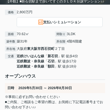
【外観】■新石切駅まで歩いてすぐの３ＬＤＫ分譲マンション♪♪
2,800万円
価格
支払いシミュレーション
70.62㎡
3LDK
面積
間取り
築31年
4階/6階建
築年数
所在階
大阪府
東大阪市
西石切町
２丁目
所在地
近鉄けいはんな線
「
新石切
」駅 徒歩4分
交通
近鉄難波・奈良線
「
石切
」駅 徒歩17分
近鉄難波・奈良線
「
額田
」駅 徒歩18分
オープンハウス
日時
2026年5月30日 ～ 2026年8月30日
※事前に必ずお問い合わせください
■ご内覧、ご相談をご希望の際は、お気軽に下記電話番号までお
問い合わせ下さい♪♪