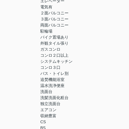
エレベーター
電気有
２面バルコニー
３面バルコニー
両面バルコニー
駐輪場
バイク置場あり
外観タイル張り
ガスコンロ
コンロ２口以上
システムキッチン
コンロ３口
バス・トイレ別
追焚機能浴室
温水洗浄便座
洗面台
洗髪洗面化粧台
独立洗面台
エアコン
収納豊富
CS
BS