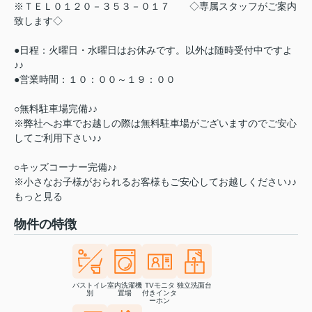
※ＴＥＬ０１２０－３５３－０１７ ◇専属スタッフがご案内
致します◇
●日程：火曜日・水曜日はお休みです。以外は随時受付中ですよ
♪♪
●営業時間：１０：００～１９：００
○無料駐車場完備♪♪
※弊社へお車でお越しの際は無料駐車場がございますのでご安心
してご利用下さい♪♪
○キッズコーナー完備♪♪
※小さなお子様がおられるお客様もご安心してお越しください♪♪
もっと見る
物件の特徴
バストイレ
室内洗濯機
TVモニタ
独立洗面台
別
置場
付きインタ
ーホン