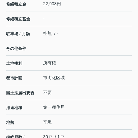
22,908円
修繕積立金
-
修繕積立基金
空無 / -
駐車場 / 月額
その他条件
所有権
土地権利
市街化区域
都市計画
不要
国土法届出要否
第一種住居
用途地域
平坦
地勢
30戸 / 1戸
棟総戸数 /