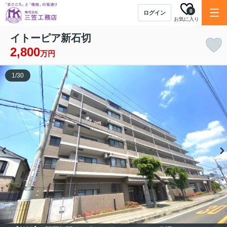
0
ログイン
お気に入り
イトーピア新石切
2,800
万円
1
/
30