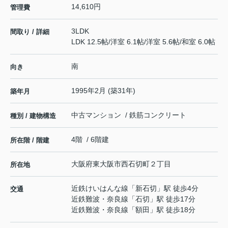
14,610円
管理費
3LDK
間取り / 詳細
LDK 12.5帖
/
洋室 6.1帖
/
洋室 5.6帖
/
和室 6.0帖
南
向き
1995年2月 (築31年)
築年月
中古マンション / 鉄筋コンクリート
種別 / 建物構造
4階 / 6階建
所在階 / 階建
大阪府
東大阪市
西石切町
２丁目
所在地
近鉄けいはんな線
「
新石切
」駅 徒歩4分
交通
近鉄難波・奈良線
「
石切
」駅 徒歩17分
近鉄難波・奈良線
「
額田
」駅 徒歩18分