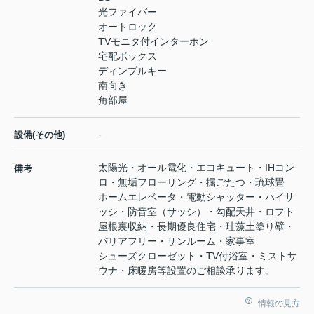
光ファイバー
オートロック
TVモニタ付インターホン
宅配ボックス
ディンプルキー
南向き
角部屋
-
設備(その他)
太陽光・オール電化・エコキュート・IHコン
備考
ロ・無垢フローリング・掘ごたつ・琉球畳
ホームエレベータ・電動シャッター・ハイサ
ッシ・防音室（サッシ）・勾配天井・ロフト
屋根裏収納・長期優良住宅・珪藻土塗り壁・
バリアフリー・サンルーム・家事室
シューズクローゼット・TV付浴室・ミストサ
ウナ・床暖房等設置のご相談承ります。
情報の見方