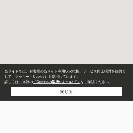
当サイトでは、お客様の当サイト利用状況把握、サービス向上検討を目的と
して、クッキー（Cookie）を使用しています。
詳しくは、当社の
「Cookieの取扱いについて」
をご確認ください。
閉じる
新築・中古
指定しない
新築
中
古
株式会社三笠工務店