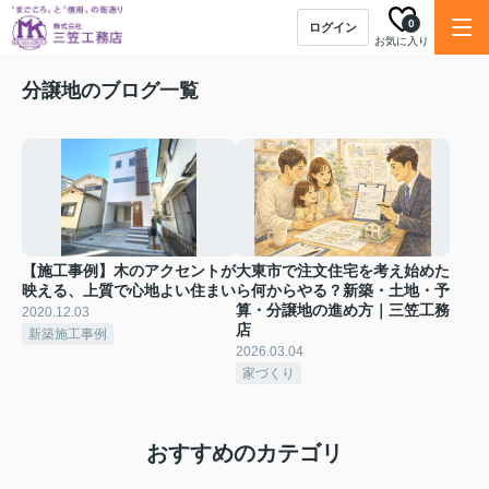
0
ログイン
お気に入り
分譲地のブログ一覧
【施工事例】木のアクセントが
大東市で注文住宅を考え始めた
映える、上質で心地よい住まい
ら何からやる？新築・土地・予
算・分譲地の進め方｜三笠工務
2020.12.03
店
新築施工事例
2026.03.04
家づくり
おすすめのカテゴリ