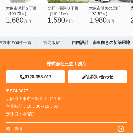
大東市深野２丁目
交野市郡津３丁目
大東市明美の里町
- (100.73㎡)
- (110.21㎡)
- (81.57㎡)
-
1,680
1,580
1,980
万円
万円
万円
枚方市の物件一覧
宮之阪駅
自由設計 南東向きの新築用地
株式会社三笠工務店
0120-353-017
お問い合わせ
〒574-0077
大阪府大東市三箇３丁目11-52
営業時間：
10：00～19：00
定休日：
水曜日
施工事例