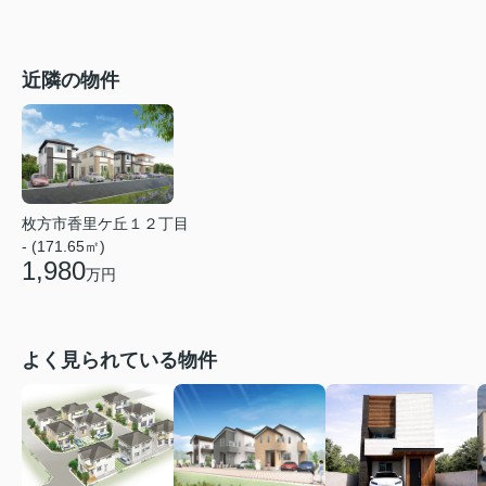
近隣の物件
枚方市香里ケ丘１２丁目
- (171.65㎡)
1,980
万円
よく見られている物件