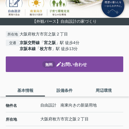
【外観パース】自由設計の家づくり
大阪府枚方市宮之阪２丁目
所在地
京阪交野線
「
宮之阪
」駅 徒歩4分
交通
京阪本線
「
枚方市
」駅 徒歩13分
お問い合わせ
無料
基本情報
設備条件
周辺環境
自由設計 南東向きの新築用地
物件名
大阪府
枚方市
宮之阪
２丁目
所在地