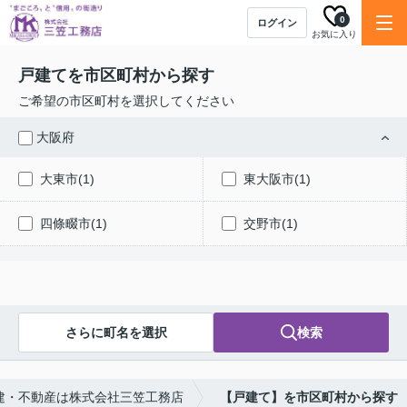
0
ログイン
お気に入り
戸建てを市区町村から探す
ご希望の市区町村を選択してください
大阪府
大東市(1)
東大阪市(1)
四條畷市(1)
交野市(1)
さらに町名を選択
検索
建・不動産は株式会社三笠工務店
【戸建て】を市区町村から探す