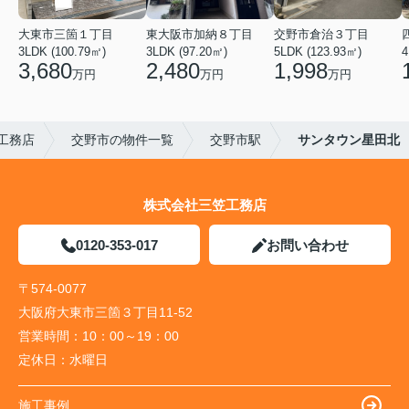
大東市三箇１丁目
東大阪市加納８丁目
交野市倉治３丁目
3LDK (100.79㎡)
3LDK (97.20㎡)
5LDK (123.93㎡)
4
3,680
2,480
1,998
万円
万円
万円
工務店
交野市の物件一覧
交野市駅
サンタウン星田北
株式会社三笠工務店
0120-353-017
お問い合わせ
〒574-0077
大阪府大東市三箇３丁目11-52
営業時間：
10：00～19：00
定休日：
水曜日
施工事例