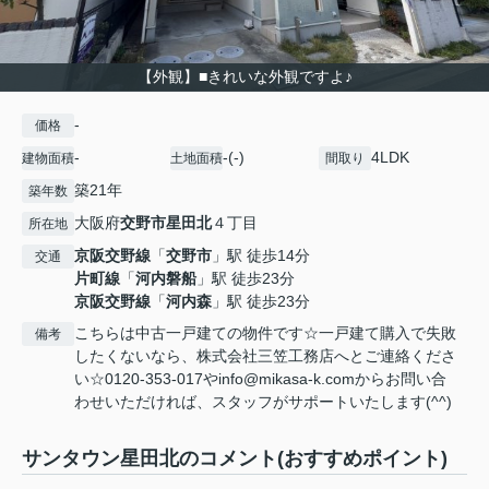
【外観】■きれいな外観ですよ♪
-
価格
-
-(-)
4LDK
建物面積
土地面積
間取り
築21年
築年数
大阪府
交野市
星田北
４丁目
所在地
京阪交野線
「
交野市
」駅 徒歩14分
交通
片町線
「
河内磐船
」駅 徒歩23分
京阪交野線
「
河内森
」駅 徒歩23分
こちらは中古一戸建ての物件です☆一戸建て購入で失敗
備考
したくないなら、株式会社三笠工務店へとご連絡くださ
い☆0120-353-017やinfo@mikasa-k.comからお問い合
わせいただければ、スタッフがサポートいたします(^^)
サンタウン星田北のコメント(おすすめポイント)